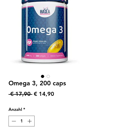
Omega 3, 200 caps
Standardpreis
Sale-
 € 17,90 
€ 14,90
Preis
Anzahl
*