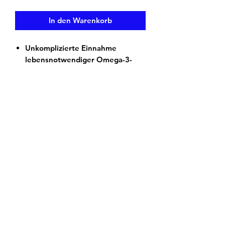
In den Warenkorb
Unkomplizierte Einnahme
lebensnotwendiger Omega-3-
Fettsäuren
Dank hoher Dosierung
nachweislich wirksam
Optimal für Menschen, die wenig
Fettfisch verzehren
Hohe Bioverfügbarkeit durch
Triglycerid-Form
Bulkpackung mit 400 Softgel-
Kapseln
Wissenswertes
Omega-3 überzeugt durch ein