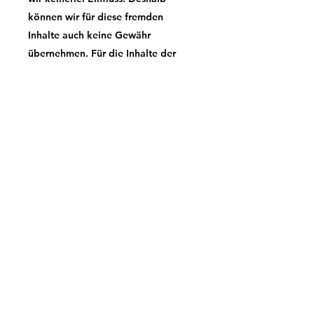
können wir für diese fremden
Inhalte auch keine Gewähr
übernehmen. Für die Inhalte der
verlinkten Seiten ist stets der
jeweilige Anbieter oder Betreiber
der Seiten verantwortlich. Die
verlinkten Seiten wurden zum
Zeitpunkt der Verlinkung auf
mögliche Rechtsverstöße überprüft.
Rechtswidrige Inhalte waren zum
Zeitpunkt der Verlinkung nicht
erkennbar. Eine permanente
inhaltliche Kontrolle der verlinkten
Seiten ist jedoch ohne konkrete
Anhaltspunkte einer
Rechtsverletzung nicht zumutbar.
Bei Bekanntwerden von