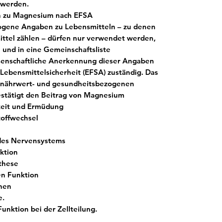
 werden.
 zu Magnesium nach EFSA
ogene Angaben zu Lebensmitteln – zu denen
ttel zählen – dürfen nur verwendet werden,
 und in eine Gemeinschaftsliste
senschaftliche Anerkennung dieser Angaben
 Lebensmittelsicherheit (EFSA) zuständig. Das
 nährwert- und gesundheitsbezogenen
stätigt den
Beitrag von Magnesium
keit und Ermüdung
toffwechsel
 des Nervensystems
ktion
these
en Funktion
chen
e.
nktion bei der Zellteilung.