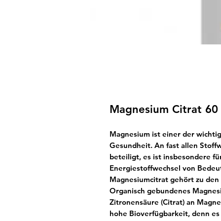
Magnesium Citrat 60
Magnesium ist
einer der wichti
Gesundheit. An fast allen Stof
beteiligt, es ist insbesondere 
Energiestoffwechsel von Bedeu
Magnesiumcitrat gehört zu de
Organisch gebundenes Magnesiu
Zitronensäure (Citrat) an Magn
hohe Bioverfügbarkeit
, denn es