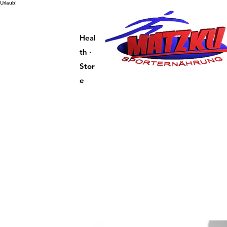
Urlaub!
Heal
th ·
Stor
e