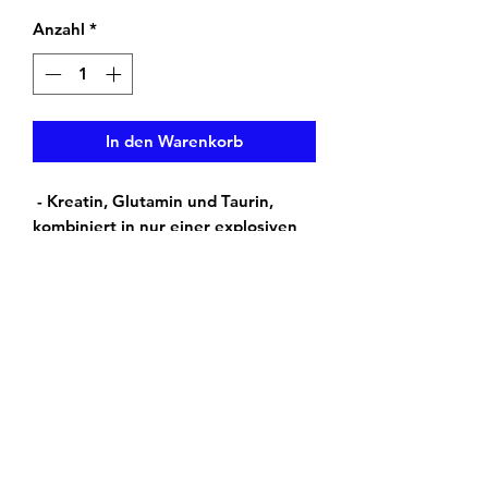
Anzahl
*
In den Warenkorb
- Kreatin, Glutamin und Taurin,
kombiniert in nur einer explosiven
Trainingsergänzung. MLO CGT 5:3:2
ist eine Zell-Volumazing-Formel, die
Ihren Körper mit den wichtigsten
Inhaltsstoffen für perfektionierte
Kraftausdauer und schnelle
Muskelerholung nährt. Diese
hochwertige Mischung aus
Creapure® und L-Glutamin Kyowa®
ist besonders vorteilhaft, wenn es
um maximale Muskelzuwächse geht,