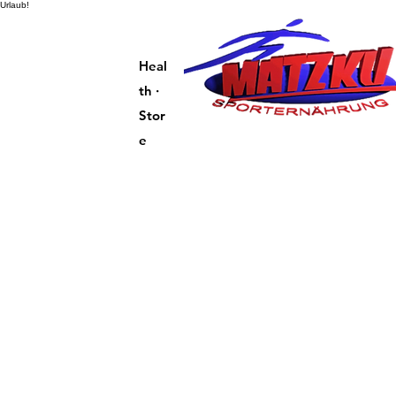
Urlaub!
Heal
th ·
Stor
e