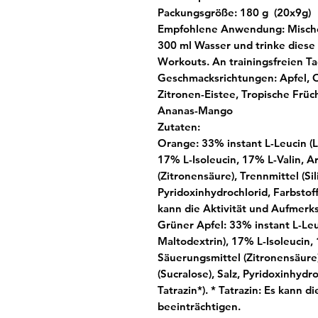
Packungsgröße:
180 g (20x9g)
Empfohlene Anwendung:
Mische
300 ml Wasser und trinke diese
Workouts. An trainingsfreien T
Geschmacksrichtungen:
Apfel, 
Zitronen-Eistee, Tropische Früc
Ananas-Mango
Zutaten:
Orange:
33% instant L-Leucin (L
17% L-Isoleucin, 17% L-Valin, 
(Zitronensäure), Trennmittel (Sil
Pyridoxinhydrochlorid, Farbstoffe
kann die Aktivität und Aufmerk
Grüner Apfel:
33% instant L-Leu
Maltodextrin), 17% L-Isoleucin,
Säuerungsmittel (Zitronensäure)
(Sucralose), Salz, Pyridoxinhydro
Tatrazin*). *
Tatrazin: Es kann d
beeinträchtigen.