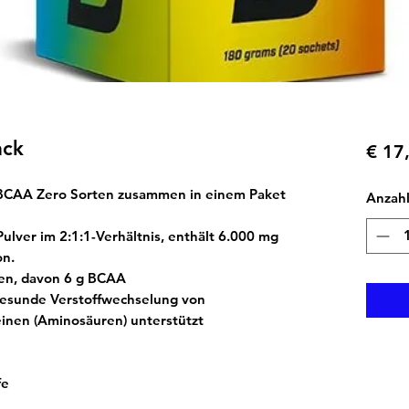
ack
€ 17
le BCAA Zero Sorten zusammen in einem Paket
Anzah
Pulver im 2:1:1-Verhältnis, enthält 6.000 mg
on.
en, davon 6 g BCAA
 gesunde Verstoffwechselung von
inen (Aminosäuren) unterstützt
fe