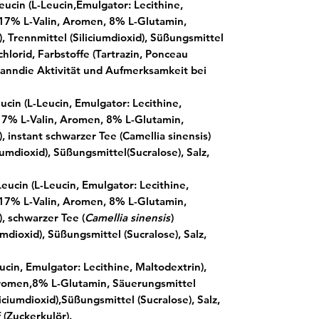
eucin (L-Leucin,Emulgator: Lecithine,
 17% L-Valin, Aromen, 8% L-Glutamin,
, Trennmittel (Siliciumdioxid), Süßungsmittel
chlorid, Farbstoffe (Tartrazin, Ponceau
kanndie Aktivität und Aufmerksamkeit bei
ucin (L-Leucin, Emulgator: Lecithine,
 17% L-Valin, Aromen, 8% L-Glutamin,
 instant schwarzer Tee (Camellia sinensis)
ciumdioxid), Süßungsmittel(Sucralose), Salz,
eucin (L-Leucin, Emulgator: Lecithine,
 17% L-Valin, Aromen, 8% L-Glutamin,
, schwarzer Tee (
Camellia sinensis
)
umdioxid), Süßungsmittel (Sucralose), Salz,
ucin, Emulgator: Lecithine, Maltodextrin),
Aromen,8% L-Glutamin, Säuerungsmittel
liciumdioxid),Süßungsmittel (Sucralose), Salz,
 (Zuckerkulör).