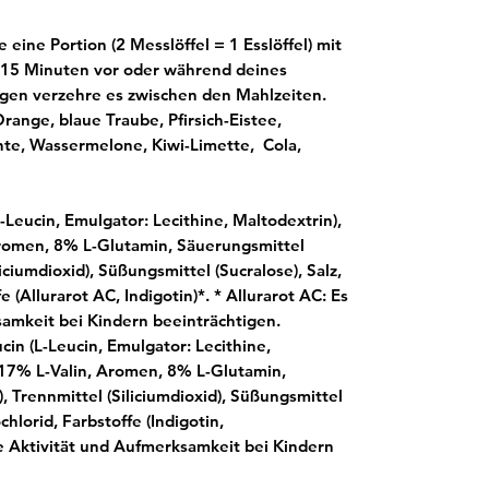
 eine Portion (2 Messlöffel = 1 Esslöffel) mit
 15 Minuten vor oder während deines
agen verzehre es zwischen den Mahlzeiten.
Orange, blaue Traube, Pfirsich-Eistee,
hte, Wassermelone, Kiwi-Limette, Cola,
-Leucin, Emulgator: Lecithine, Maltodextrin),
Aromen, 8% L-Glutamin, Säuerungsmittel
iciumdioxid), Süßungsmittel (Sucralose), Salz,
 (Allurarot AC, Indigotin)*. *
Allurarot AC: Es
samkeit bei Kindern beeinträchtigen.
cin (L-Leucin, Emulgator: Lecithine,
 17% L-Valin, Aromen, 8% L-Glutamin,
, Trennmittel (Siliciumdioxid), Süßungsmittel
chlorid, Farbstoffe (Indigotin,
ie Aktivität und Aufmerksamkeit bei Kindern