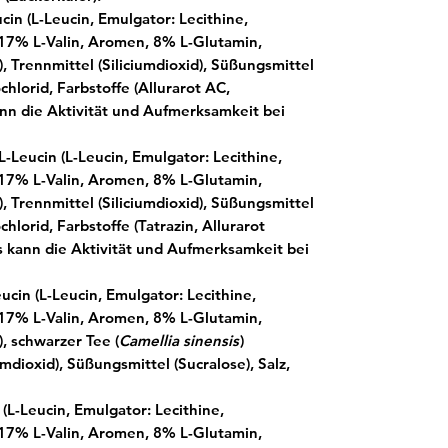
cin (L-Leucin, Emulgator: Lecithine,
 17% L-Valin, Aromen, 8% L-Glutamin,
, Trennmittel (Siliciumdioxid), Süßungsmittel
chlorid, Farbstoffe (Allurarot AC,
ann die Aktivität und Aufmerksamkeit bei
L-Leucin (L-Leucin, Emulgator: Lecithine,
 17% L-Valin, Aromen, 8% L-Glutamin,
, Trennmittel (Siliciumdioxid), Süßungsmittel
chlorid, Farbstoffe (Tatrazin, Allurarot
Es kann die Aktivität und Aufmerksamkeit bei
ucin (L-Leucin, Emulgator: Lecithine,
 17% L-Valin, Aromen, 8% L-Glutamin,
, schwarzer Tee (
Camellia sinensis
)
umdioxid), Süßungsmittel (Sucralose), Salz,
(L-Leucin, Emulgator: Lecithine,
 17% L-Valin, Aromen, 8% L-Glutamin,