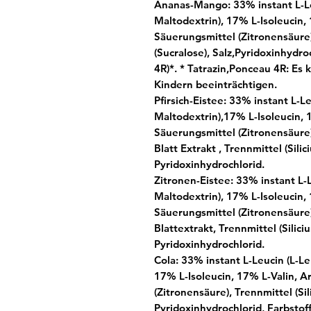
Ananas-Mango:
33% instant L-L
Maltodextrin), 17% L-Isoleucin,
Säuerungsmittel (Zitronensäure)
(Sucralose), Salz,Pyridoxinhydro
4R)*. *
Tatrazin,Ponceau 4R: Es 
Kindern beeinträchtigen.
Pfirsich-Eistee:
33% instant L-Le
Maltodextrin),17% L-Isoleucin,
Säuerungsmittel (Zitronensäure),
Blatt Extrakt , Trennmittel (Sili
Pyridoxinhydrochlorid.
Zitronen-Eistee:
33% instant L-L
Maltodextrin), 17% L-Isoleucin,
Säuerungsmittel (Zitronensäure)
Blattextrakt, Trennmittel (Silici
Pyridoxinhydrochlorid.
Cola:
33% instant L-Leucin (L-Le
17% L-Isoleucin, 17% L-Valin, 
(Zitronensäure), Trennmittel (Si
Pyridoxinhydrochlorid, Farbstoff