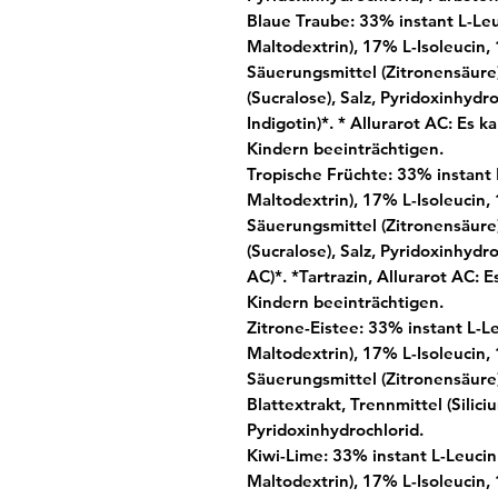
Blaue Traube:
33% instant L-Leu
Maltodextrin), 17% L-Isoleucin,
Säuerungsmittel (Zitronensäure)
(Sucralose), Salz, Pyridoxinhydro
Indigotin)*. *
Allurarot AC: Es k
Kindern beeinträchtigen.
Tropische Früchte:
33% instant 
Maltodextrin), 17% L-Isoleucin,
Säuerungsmittel (Zitronensäure)
(Sucralose), Salz, Pyridoxinhydro
AC)*.
*Tartrazin, Allurarot AC: 
Kindern beeinträchtigen.
Zitrone-Eistee:
33% instant L-Le
Maltodextrin), 17% L-Isoleucin,
Säuerungsmittel (Zitronensäure)
Blattextrakt, Trennmittel (Silici
Pyridoxinhydrochlorid.
Kiwi-Lime:
33% instant L-Leucin 
Maltodextrin), 17% L-Isoleucin,