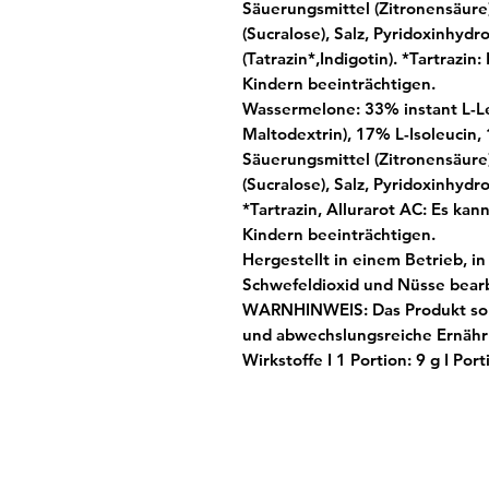
Säuerungsmittel (Zitronensäure)
(Sucralose), Salz, Pyridoxinhydro
(Tatrazin*,Indigotin).
*
Tartrazin:
Kindern beeinträchtigen.
Wassermelone:
33% instant L-Le
Maltodextrin), 17% L-Isoleucin,
Säuerungsmittel (Zitronensäure)
(Sucralose), Salz, Pyridoxinhydro
*Tartrazin, Allurarot AC: Es ka
Kindern beeinträchtigen.
Hergestellt in einem Betrieb, in
Schwefeldioxid und Nüsse bear
WARNHINWEIS:
Das Produkt sol
und abwechslungsreiche Ernähr
Wirkstoffe I
1 Portion: 9 g
I
Port