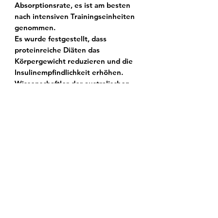
Absorptionsrate, es ist am besten
nach intensiven Trainingseinheiten
genommen.
Es wurde festgestellt, dass
proteinreiche Diäten das
Körpergewicht reduzieren und die
Insulinempfindlichkeit erhöhen.
Wissenschaftler der australischen
Universität Adelaide fanden heraus,
dass mit Molken gefütterte Ratten
eine erhöhte Insulinempfindlichkeit
und eine 40%ige Reduktion der
Plasmainsulinkonzentration im
Vergleich zu den mit Rindfleisch
gefütterten Ratten zeigten. Erhöhte
Insulinempfindlichkeit und
reduzierte
Plasmainsulinkonzentration sind
beide mit einer verbesserten
Blutzuckerkontrolle und einer